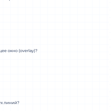
ее окно (overlay)?
ух линий?