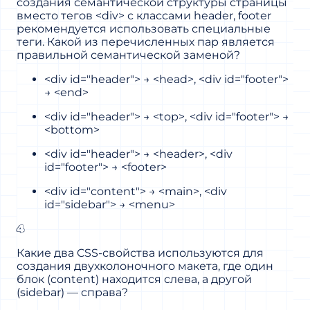
создания семантической структуры страницы
вместо тегов <div> с классами header, footer
рекомендуется использовать специальные
теги. Какой из перечисленных пар является
правильной семантической заменой?
<div id="header"> → <head>, <div id="footer">
→ <end>
<div id="header"> → <top>, <div id="footer"> →
<bottom>
<div id="header"> → <header>, <div
id="footer"> → <footer>
<div id="content"> → <main>, <div
id="sidebar"> → <menu>
4
Какие два CSS-свойства используются для
создания двухколоночного макета, где один
блок (content) находится слева, а другой
(sidebar) — справа?