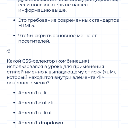
если пользователь не нашёл
информацию выше.
Это требование современных стандартов
HTML5.
Чтобы скрыть основное меню от
посетителей.
4
Какой CSS-селектор (комбинация)
использовался в уроке для применения
стилей именно к выпадающему списку (<ul>),
который находится внутри элемента <li>
основного меню?
#menu1 ul li
#menu1 > ul > li
#menu1 ul li ul
#menu1 .dropdown