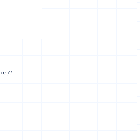
тил)?