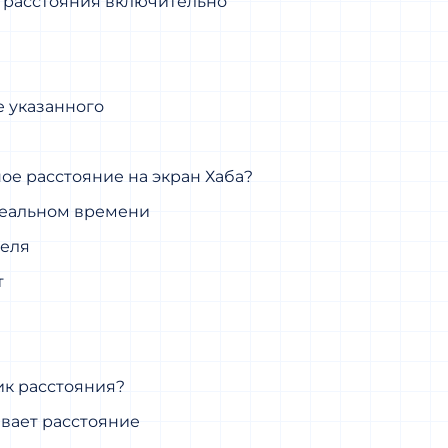
 расстояния включительно
е указанного
ое расстояние на экран Хаба?
 реальном времени
теля
т
ик расстояния?
ывает расстояние