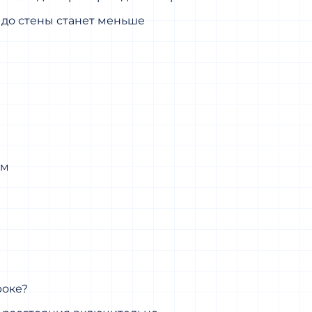
е до стены станет меньше
ом
роке?