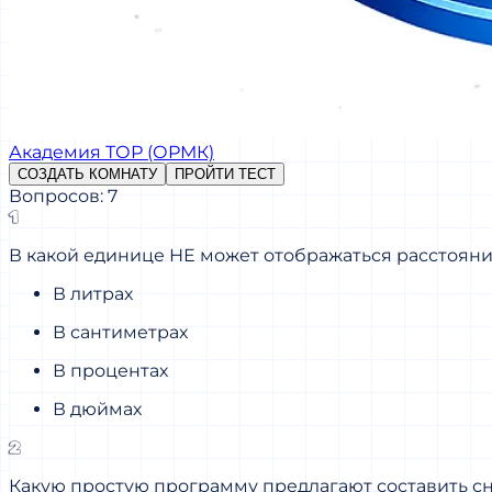
Академия ТОР (ОРМК)
СОЗДАТЬ КОМНАТУ
ПРОЙТИ ТЕСТ
Вопросов: 7
1
В какой единице НЕ может отображаться расстояни
В литрах
В сантиметрах
В процентах
В дюймах
2
Какую простую программу предлагают составить сн