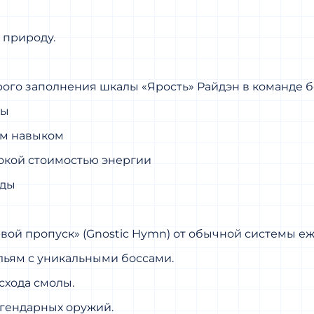
 природу.
ого заполнения шкалы «Ярость» Райдэн в команде б
вы
ым навыком
окой стоимостью энергии
оды
вой пропуск» (Gnostic Hymn) от обычной системы е
льям с уникальными боссами.
схода смолы.
егендарных оружий.