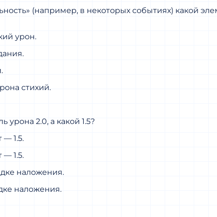
ность» (например, в некоторых событиях) какой эле
кий урон.
дания.
.
рона стихий.
урона 2.0, а какой 1.5?
— 1.5.
— 1.5.
ядке наложения.
дке наложения.