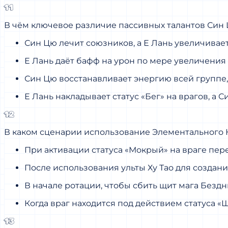
11
В чём ключевое различие пассивных талантов Син 
Син Цю лечит союзников, а Е Лань увеличивае
Е Лань даёт бафф на урон по мере увеличения
Син Цю восстанавливает энергию всей группе, 
Е Лань накладывает статус «Бег» на врагов, а 
12
В каком сценарии использование Элементального 
При активации статуса «Мокрый» на враге пер
После использования ульты Ху Тао для создан
В начале ротации, чтобы сбить щит мага Безд
Когда враг находится под действием статуса «
13