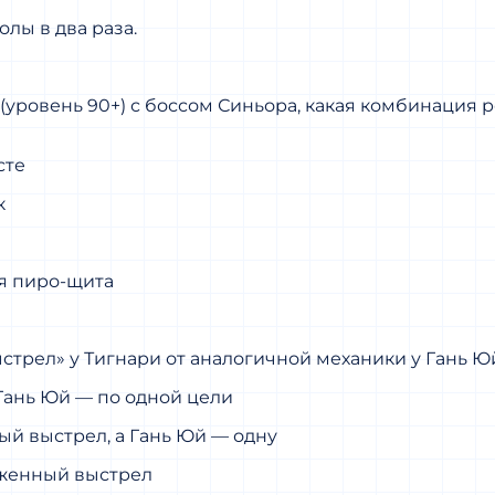
лы в два раза.
(уровень 90+) с боссом Синьора, какая комбинация 
сте
к
ия пиро-щита
трел» у Тигнари от аналогичной механики у Гань Ю
Гань Юй — по одной цели
ый выстрел, а Гань Юй — одну
яженный выстрел