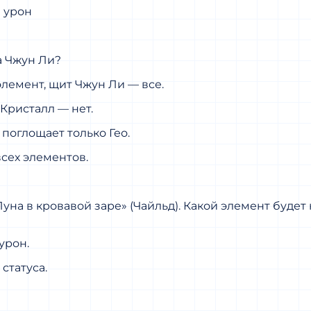
 урон
а Чжун Ли?
лемент, щит Чжун Ли — все.
Кристалл — нет.
поглощает только Гео.
сех элементов.
уна в кровавой заре» (Чайльд). Какой элемент буде
урон.
статуса.