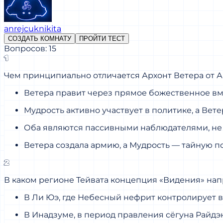
anrejcuknikita
СОЗДАТЬ КОМНАТУ
ПРОЙТИ ТЕСТ
Вопросов: 15
1
Чем принципиально отличается Архонт Ветера от А
Ветера правит через прямое божественное вме
Мудрость активно участвует в политике, а Вет
Оба являются пассивными наблюдателями, не 
Ветера создала армию, а Мудрость — тайную п
2
В каком регионе Тейвата концепция «Видения» нап
В Ли Юэ, где Небесный нефрит контролирует в
В Инадзуме, в период правления сёгуна Райдэн