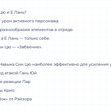
Цю и Е Лань?
т урон активного персонажа.
 разнообразия элементов в отряде.
а Е Лань — только себе.
Син Цю — «Забвение».
Навыка Син Цю наиболее эффективно для усиления 
ед атакой Гань Юй
ия реакции Пар
ны Крио
Шок» от Рэйзора