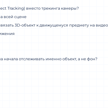
ject Tracking) вместо трекинга камеры?
а всей сцене
ивязать 3D-объект к движущемуся предмету на видео
вижения
а начала отслеживать именно объект, а не фон?