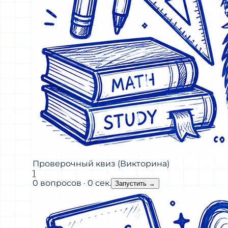
Проверочный квиз (Викторина)
1
0 вопросов · 0 сек.
Запустить
→