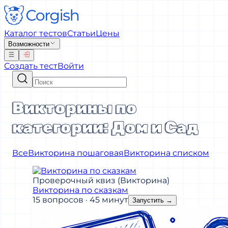
Каталог тестов
Статьи
Цены
Возможности
Создать тест
Войти
Викторины по
категории: Дом и Сад
Все
Викторина пошаговая
Викторина списком
Проверочный квиз (Викторина)
Викторина по сказкам
15 вопросов · 45 минут
Запустить
→