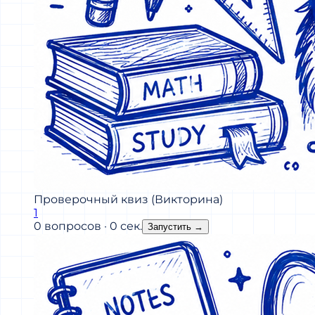
Проверочный квиз (Викторина)
1
0 вопросов · 0 сек.
Запустить
→